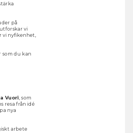
stärka
uder på
tforskar vi
 vi nyfikenhet,
er som du kan
a Vuori
, som
ns resa från idé
apa nya
iskt arbete