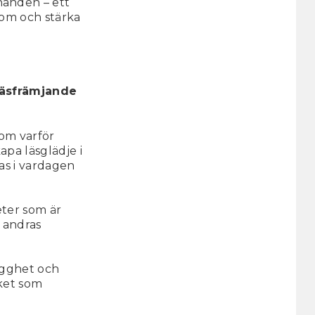
anden – ett
 om och stärka
 läsfrämjande
om varför
apa läsglädje i
as i vardagen
eter som är
v andras
ygghet och
cket som