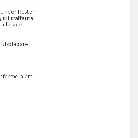
re under hösten
till träffarna
 alla som
klubbledare
 informera om!