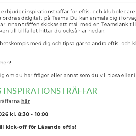
s
erbjuder inspirationsträffar för eftis- och klubbleda
 ordnas didgitalt på Teams. Du kan anmäla dig i förväg 
ar innan träffen skickas ett mail med en Teamslänk till
ken till tillfället hittar du också här nedan.
betskompis med dig och tipsa gärna andra eftis- och 
mmen!
ig om du har frågor eller annat som du vill tipsa eller
 INSPIRATIONSTRÄFFAR
träffarna
här
26 kl. 8:30 - 10:00
l kick-off för Läsande eftis!