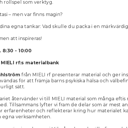
 rollspel som verktyg.
ntasi – men var finns magin?
dina egna tankar: Vad skulle du packa i en märkvärdi
n att inspireras!
. 8:30 - 10:00
 i MIELI rf:s materialbank
ahlström
från MIELI rf presenterar material och ger insp
vändas för att främja barns psykiska hälsa och välbef
rligt sätt.
iet återvänder vi till MIELI material som många eftis
ed. Tillsammans lyfter vi fram de delar som är mest a
r erfarenheter och reflekterar kring hur materialet k
en egna verksamheten.