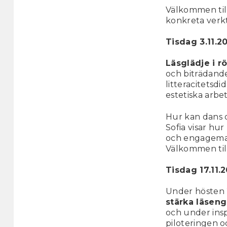
Välkommen til
konkreta verkt
Tisdag 3.11.20
Läsglädje i r
och biträdande
litteracitetsd
estetiska arbet
Hur kan dans o
Sofia visar hur
och engagemang
Välkommen till
Tisdag 17.11.2
Under hösten 
stärka läse
och under inspi
piloteringen 