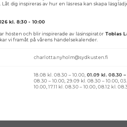
Låt dig inspireras av hur en läsresa kan skapa läsgläd
26 kl. 8:30 - 10:00
r hösten och blir inspirerade av läsinspiratör
Tobias L
ckar vi framåt på vårens händelsekalender.
charlotta.nyholm@sydkusten.fi
18.08 kl. 08.30 – 10.00
,
01.09 kl. 08.30 –
08.30 – 10.00
,
29.09 kl. 08.30 – 10.00
,
03.
10.00
,
17.11 kl. 08.30 – 10.00
,
08.12 kl. 08.