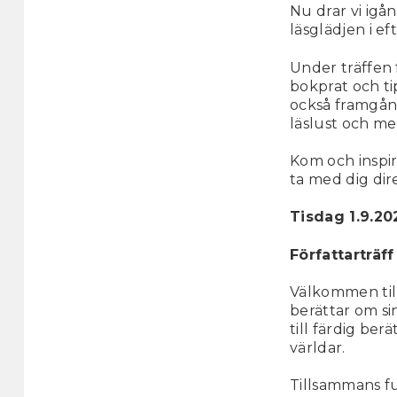
Nu drar vi igån
läsglädjen i e
Under träffen
bokprat och ti
också framgång
läslust och me
Kom och inspir
ta med dig dir
Tisdag 1.9.202
Författarträf
Välkommen til
berättar om s
till färdig be
världar.
Tillsammans f