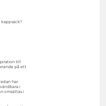
g kappsäck?
iration till
innande på ett
 redan har
nvändbara i
an omsättas i