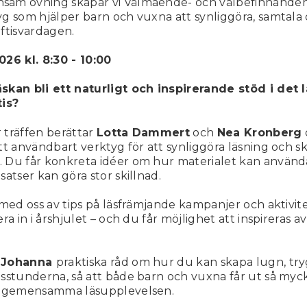
am övning skapar vi Välmående- och välbefinnandeh
g som hjälper barn och vuxna att synliggöra, samtala
ftisvardagen.
26 kl. 8:30 - 10:00
skan bli ett naturligt och inspirerande stöd i det
tis?
 träffen berättar
Lotta Dammert
och
Nea Kronberg
tt användbart verktyg för att synliggöra läsning och sk
 Du får konkreta idéer om hur materialet kan använd
satser kan göra stor skillnad.
 med oss av tips på läsfrämjande kampanjer och aktivit
ra in i årshjulet – och du får möjlighet att inspireras a
r
Johanna
praktiska råd om hur du kan skapa lugn, tr
sstunderna, så att både barn och vuxna får ut så my
n gemensamma läsupplevelsen.