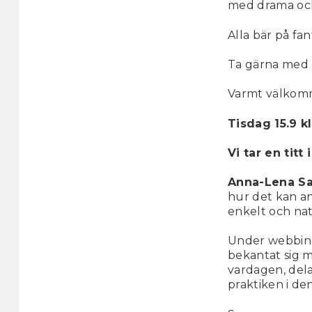
med drama och
Alla bär på fa
Ta gärna med 
Varmt välkomme
Tisdag 15.9 kl
Vi tar en titt
Anna-Lena S
hur det kan an
enkelt och natu
Under webbinar
bekantat sig m
vardagen, dela
praktiken i d