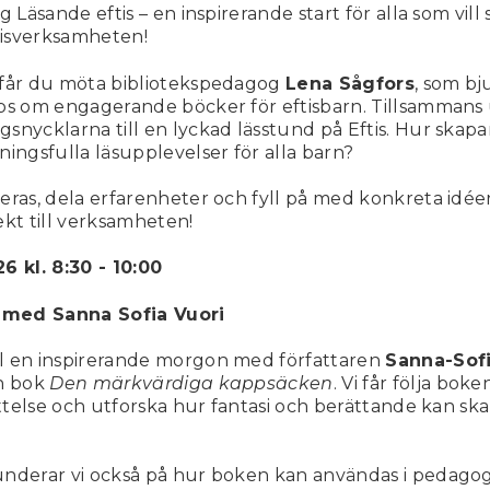
g Läsande eftis – en inspirerande start för alla som vill 
ftisverksamheten!
 får du möta bibliotekspedagog
Lena Sågfors
, som bj
ps om engagerande böcker för eftisbarn. Tillsammans u
snycklarna till en lyckad lässtund på Eftis. Hur skapar
ningsfulla läsupplevelser för alla barn?
eras, dela erfarenheter och fyll på med konkreta idé
ekt till verksamheten!
6 kl. 8:30 - 10:00
f med Sanna Sofia Vuori
l en inspirerande morgon med författaren
Sanna-Sofi
in bok
Den märkvärdiga kappsäcken
. Vi får följa boke
rättelse och utforska hur fantasi och berättande kan sk
underar vi också på hur boken kan användas i pedagog