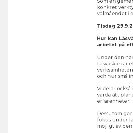
Som en gemens
konkret verkty
välmåendet i e
Tisdag 29.9.20
Hur kan Läsvä
arbetet på ef
Under den här
Läsväskan är e
verksamheten.
och hur små in
Vi delar också
värda att plane
erfarenheter.
Dessutom ge
fokus under lä
möjligt av de