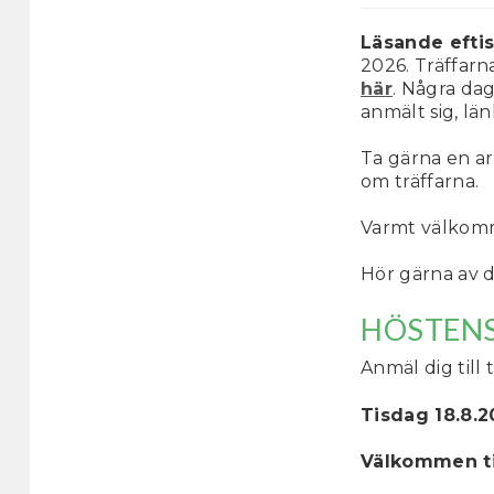
Läsande efti
2026. Träffarna
här
. Några dag
anmält sig, län
Ta gärna en ar
om träffarna.
Varmt välko
Hör gärna av d
HÖSTENS
Anmäl dig till 
Tisdag 18.8.20
Välkommen til