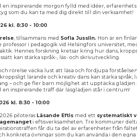
l en inspirerande morgon fylld med idéer, erfarenhet
yg som du kan ta med dig direkt till din verksamhet!
26 kl. 8:30 - 10:00
örelse
, tillsammans med
Sofia Jusslin.
Hon är en finlä
 professor i pedagogik vid Helsingfors universitet, me
idaktik. Hennes forskning kretsar kring hur dans, kropp
ssätt kan stärka språk-, läs- och skrivutveckling.
ch rörelse väcka lust att läsa och fördjupa förståelsen
 kroppsligt lärande och kreativ dans kan stärka språk, l
 – och ge fler barn möjlighet att upptäcka glädjen i
 en inspirerande träff där läsglädjen står i centrum!
026 kl. 8:30 - 10:00
2026 piloteras
Läsande Eftis
med ett
systematiskt v
ngagemanget
i eftisverksamheten. Tre kommuner deltar
rationsträffen får du ta del av erfarenheter från fältet
och konkreta övningar som du kan använda i den egna