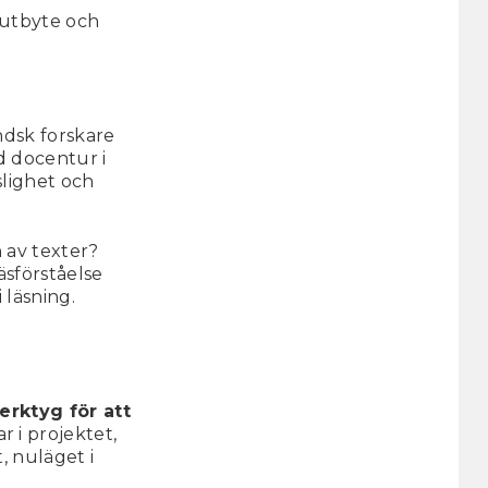
sutbyte och
ndsk forskare
d docentur i
slighet och
 av texter?
äsförståelse
 läsning.
erktyg för att
 i projektet,
, nuläget i