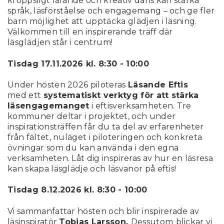
kroppsligt lärande och kreativ dans kan stärka
språk, läsförståelse och engagemang – och ge fler
barn möjlighet att upptäcka glädjen i läsning.
Välkommen till en inspirerande träff där
läsglädjen står i centrum!
Tisdag 17.11.2026 kl. 8:30 - 10:00
Under hösten 2026 piloteras
Läsande Eftis
med ett
systematiskt verktyg för att stärka
läsengagemanget
i eftisverksamheten. Tre
kommuner deltar i projektet, och under
inspirationsträffen får du ta del av erfarenheter
från fältet, nuläget i piloteringen och konkreta
övningar som du kan använda i den egna
verksamheten. Låt dig inspireras av hur en läsresa
kan skapa läsglädje och läsvanor på eftis!
Tisdag 8.12.2026 kl. 8:30 - 10:00
Vi sammanfattar hösten och blir inspirerade av
läsinspiratör
Tobias Larsson.
Dessutom
blickar vi