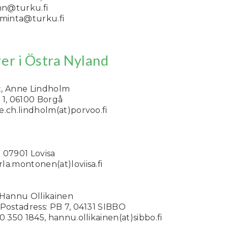
n@turku.fi
iminta@turku.fi
er i Östra Nyland
t, Anne Lindholm
 1, 06100 Borgå
e.ch.lindholm(at)porvoo.fi
 07901 Lovisa
la.montonen(at)loviisa.fi
 Hannu Ollikainen
 Postadress: PB 7, 04131 SIBBO
0 350 1845, hannu.ollikainen(at)sibbo.fi