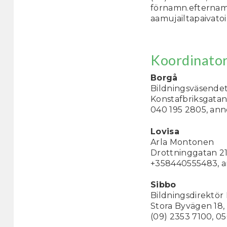
förnamn.efternam
aamujailtapaivato
Koordinator
Borgå
Bildningsväsende
Konstafbriksgatan
040 195 2805, ann
Lovisa
Arla Montonen
Drottninggatan 21
+358440555483, ar
Sibbo
Bildningsdirektör
Stora Byvägen 18,
(09) 2353 7100, 05