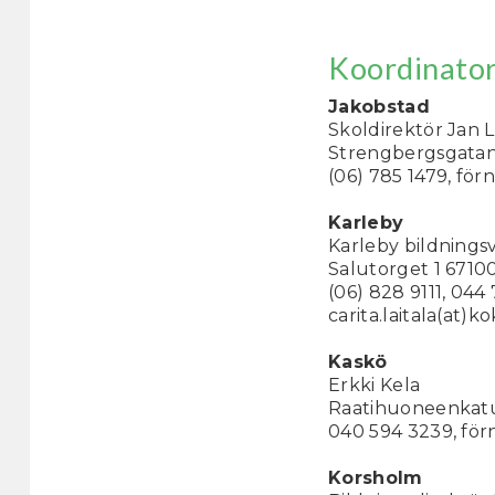
Koordinator
Jakobstad
Skoldirektör Jan 
Strengbergsgatan
(06) 785 1479, fö
Karleby
Karleby bildningsv
Salutorget 1 6710
(06) 828 9111, 04
carita.laitala(at)ko
Kaskö
Erkki Kela
Raatihuoneenkatu
040 594 3239, för
Korsholm