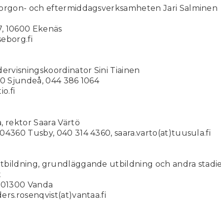
morgon- och eftermiddagsverksamheten Jari Salminen
, 10600 Ekenäs
seborg.fi
ervisningskoordinator Sini Tiainen
80 Sjundeå, 044 386 1064
io.fi
, rektor Saara Värtö
4360 Tusby, 040 314 4360, saara.varto(at)tuusula.fi
bildning, grundläggande utbildning och andra stadi
t
A 01300 Vanda
rs.rosenqvist(at)vantaa.fi