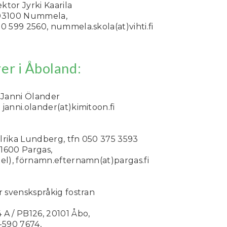
tor Jyrki Kaarila
 03100 Nummela,
0 599 2560, nummela.skola(at)vihti.fi
er i Åboland:
Janni Ölander
janni.olander(at)kimitoon.fi
lrika Lundberg, tfn 050 375 3593
1600 Pargas,
xel), förnamn.efternamn(at)pargas.fi
r svenskspråkig fostran
 A / PB126, 20101 Åbo,
-590 7674,