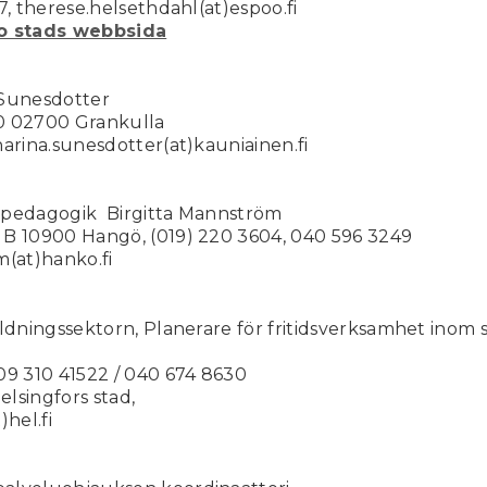
7, therese.helsethdahl(at)espoo.fi
bo stads webbsida
 Sunesdotter
0 02700 Grankulla
arina.sunesdotter(at)kauniainen.fi
spedagogik Birgitta Mannström
B 10900 Hangö, (019) 220 3604, 040 596 3249
m(at)hanko.fi
ildningssektorn, Planerare för fritidsverksamhet inom
09 310 41522 / 040 674 8630
lsingfors stad,
)hel.fi