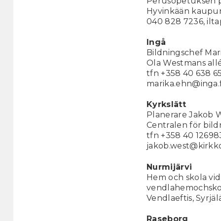
Perusopetuksen p
Hyvinkään kaupunk
040 828 7236, ilt
Ingå
Bildningschef Mar
Ola Westmans allé 
tfn +358 40 638 6
marika.ehn@inga.f
Kyrkslätt
Planerare Jakob 
Centralen för bild
tfn +358 40 12698
jakob.west@kirkk
Nurmijärvi
Hem och skola vi
vendlahemochskol
Vendlaeftis, Syrjä
Raseborg