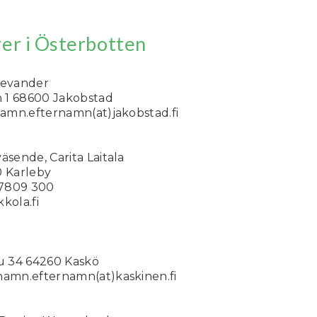
er i Österbotten
Levander
 1 68600 Jakobstad
rnamn.efternamn(at)jakobstad.fi
äsende, Carita Laitala
0 Karleby
4 7809 300
kkola.fi
 34 64260 Kaskö
namn.efternamn(at)kaskinen.fi