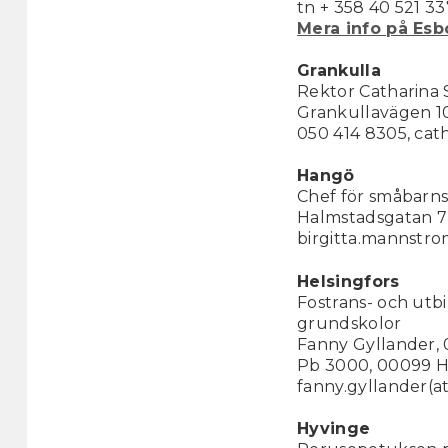
tn + 358 40 521 33
Mera info på Es
Grankulla
Rektor Catharina
Grankullavägen 1
050 414 8305, cath
Hangö
Chef för småbarn
Halmstadsgatan 7 
birgitta.mannstro
Helsingfors
Fostrans- och utb
grundskolor
Fanny Gyllander, 
Pb 3000, 00099 He
fanny.gyllander(at
Hyvinge