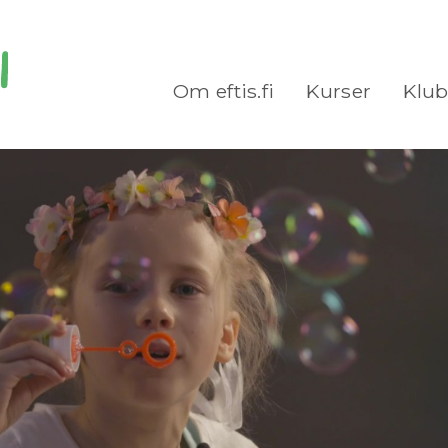
Om eftis.fi
Kurser
Klu