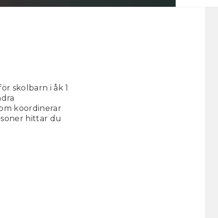
r skolbarn i åk 1
ndra
som koordinerar
soner hittar du