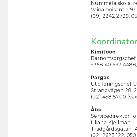
Nummela skola, rek
Väinämöisentie 9
(09) 2242 2729, 05
Koordinator
Kimitoön
Barnomsorgschef 
+358 40 637 4488, 
Pargas
Utbildningschef U
Strandvägen 28, 2
(02) 458 5700 (vä
Åbo
Servicedirektör fö
Liliane Kjellman
Trädgårdsgatan 14
(02) 2623 122, 050