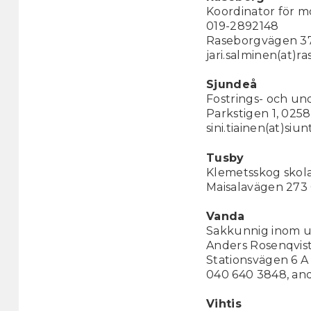
Koordinator för 
019-2892148
Raseborgvägen 37
jari.salminen(at)ra
Sjundeå
Fostrings- och und
Parkstigen 1, 025
sini.tiainen(at)siunt
Tusby
Klemetsskog skola
Maisalavägen 273 0
Vanda
Sakkunnig inom ut
Anders Rosenqvis
Stationsvägen 6 
040 640 3848, ande
Vihtis