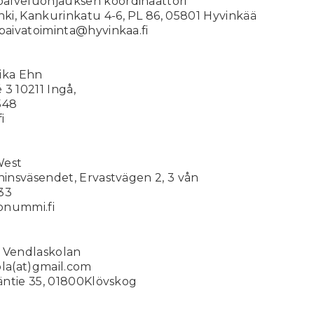
alveluohjauksen koordinaattori
i, Kankurinkatu 4-6, PL 86, 05801 Hyvinkää
apaivatoiminta@hyvinkaa.fi
ika Ehn
3 10211 Ingå,
548
i
West
ninsväsendet, Ervastvägen 2, 3 vån
33
onummi.fi
d Vendlaskolan
a(at)gmail.com
läntie 35, 01800Klövskog