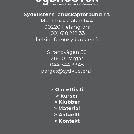
Sydkustens landskapförbund r.f.
Medelhavsgatan 14 A
00220 Helsingfors
(09) 618 212 33
helsingfors@sydkusten.fi
Strandvägen 30
21600 Pargas
044-544 3348
pargas@sydkusten.fi
> Om eftis.fi
> Kurser
> Klubbar
> Material
> Aktuellt
> Kontakt