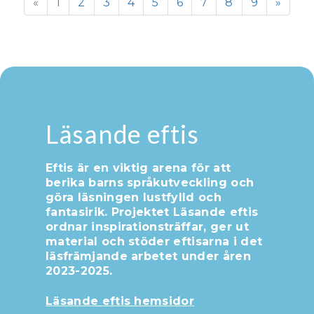
«
1
2
3
4
5
6
7
8
9
»
Läsande eftis
Eftis är en viktig arena för att
berika barns språkutveckling och
göra läsningen lustfylld och
fantasirik. Projektet Läsande eftis
ordnar inspirationsträffar, ger ut
material och stöder eftisarna i det
läsfrämjande arbetet under åren
2023-2025.
Läsande eftis hemsidor