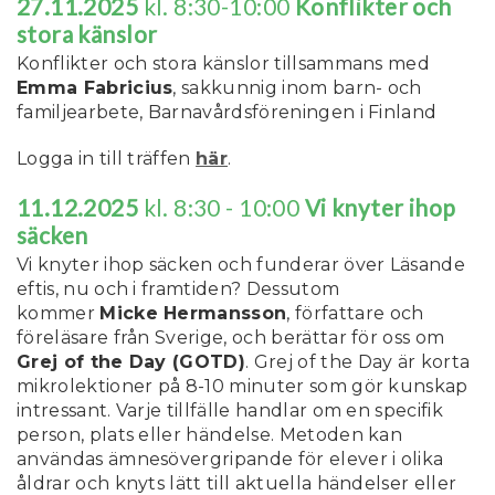
27.11.2025
kl. 8:30-10:00
Konflikter och
stora känslor
Konflikter och stora känslor tillsammans med
Emma Fabricius
, sakkunnig inom barn- och
familjearbete, Barnavårdsföreningen i Finland
Logga in till träffen
här
.
11.12.2025
kl. 8:30 - 10:00
Vi knyter ihop
säcken
Vi knyter ihop säcken och funderar över Läsande
eftis, nu och i framtiden? Dessutom
kommer
Micke Hermansson
, författare och
föreläsare från Sverige, och berättar för oss om
Grej of the Day (GOTD)
. Grej of the Day är korta
mikrolektioner på 8-10 minuter som gör kunskap
intressant. Varje tillfälle handlar om en specifik
person, plats eller händelse. Metoden kan
användas ämnesövergripande för elever i olika
åldrar och knyts lätt till aktuella händelser eller