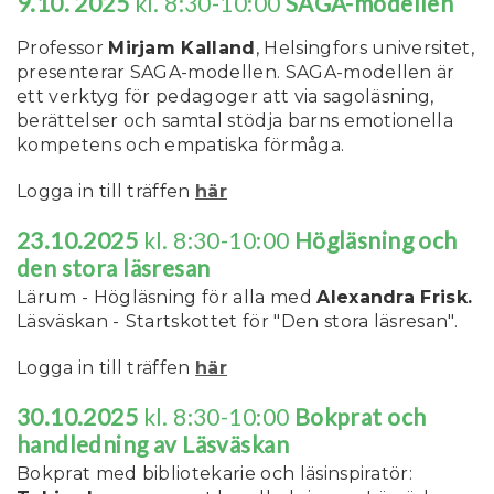
9.10. 2025
kl. 8:30-10:00
SAGA-modellen
Professor
Mirjam Kalland
, Helsingfors universitet,
presenterar SAGA-modellen. SAGA-modellen är
ett verktyg för pedagoger att via sagoläsning,
berättelser och samtal stödja barns emotionella
kompetens och empatiska förmåga.
Logga in till träffen
här
23.10.2025
kl. 8:30-10:00
Högläsning och
den stora läsresan
Lärum - Högläsning för alla med
Alexandra Frisk.
Läsväskan -
Startskottet för "Den stora läsresan".
Logga in till träffen
här
30.10.2025
kl. 8:30-10:00
Bokprat och
handledning av Läsväskan
Bokprat med bibliotekarie och läsinspiratör: