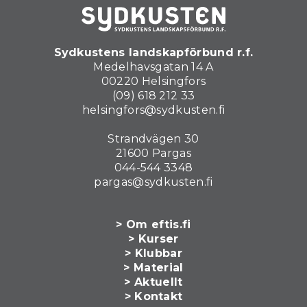
Sydkustens landskapförbund r.f.
Medelhavsgatan 14 A
00220 Helsingfors
(09) 618 212 33
helsingfors@sydkusten.fi
Strandvägen 30
21600 Pargas
044-544 3348
pargas@sydkusten.fi
> Om eftis.fi
> Kurser
> Klubbar
> Material
> Aktuellt
> Kontakt