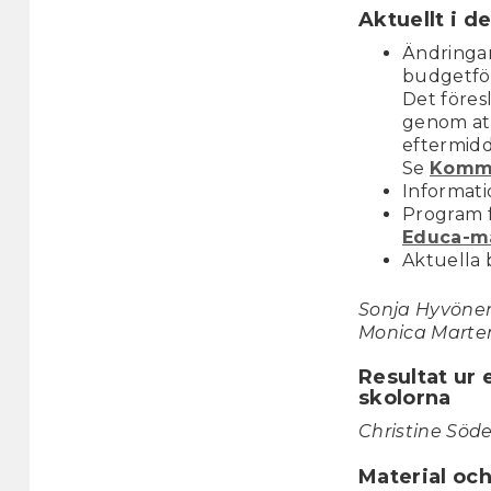
Aktuellt i d
Ändringar
budgetför
Det föres
genom att
eftermidd
Se
Kommu
Informati
Program 
Educa-m
Aktuella 
Sonja Hyvönen
Monica Marten
Resultat ur 
skolorna
Christine Söde
Material oc