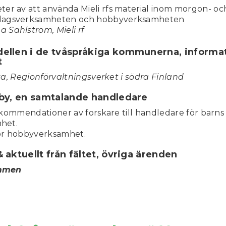
ter av att använda Mieli rfs material inom morgon- oc
dagsverksamheten och hobbyverksamheten
 Sahlström, Mieli rf
ellen i de tvåspråkiga kommunerna, informa
t
a, Regionförvaltningsverket i södra Finland
bby, en samtalande handledare
kommendationer av forskare till handledare för barn
het.
ör hobbyverksamhet.
 aktuellt från fältet, övriga ärenden
mmen