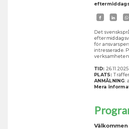
eftermiddag
Det svenskspr
eftermiddagsv
för ansvarspe
intresserade. 
verksamheten
TID:
26.11.2025
PLATS:
Träffe
ANMÄLNING
:
Mera informa
Progra
Välkommen