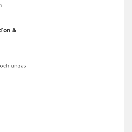
h
tion &
s och ungas