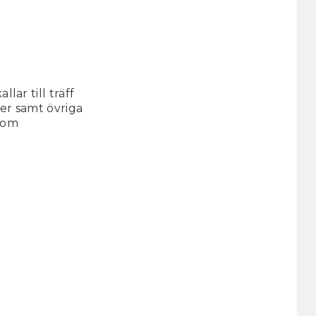
r till träff
er samt övriga
inom