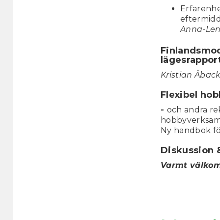
Erfarenhe
eftermid
Anna-Lena
Finlandsmod
lägesrappor
Kristian Åback
Flexibel ho
-
och andra re
hobbyverksam
Ny handbok f
Diskussion &
Varmt välko