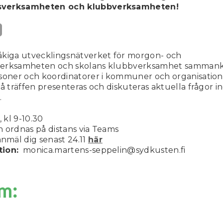
sverksamheten och klubbverksamheten!
åkiga utvecklingsnätverket för morgon- och
erksamheten och skolans klubbverksamhet sammankalla
rsoner och koordinatorer i kommuner och organisation
På träffen presenteras och diskuteras aktuella frågor 
.
, kl 9-10.30
n ordnas på distans via Teams
 anmäl dig senast 24.11
här
tion:
monica.martens-seppelin@sydkusten.fi
m: