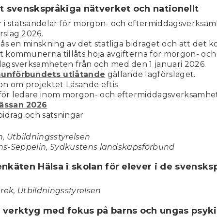
et svenskspråkiga nätverket och nationellt
 i statsandelar för morgon- och eftermiddagsverksamh
slag 2026.
lås en minskning av det statliga bidraget och att det
 kommunerna tillåts höja avgifterna för morgon- och
agsverksamheten från och med den 1 januari 2026.
nförbundets utlåtande
gällande lagförslaget.
on om projektet Läsande eftis
för ledare inom morgon- och eftermiddagsverksamhe
ässan 2026
bidrag och satsningar
, Utbildningsstyrelsen
s-Seppelin, Sydkustens landskapsförbund
enkäten Hälsa i skolan för elever i de svensks
rek, Utbildningsstyrelsen
h verktyg med fokus på barns och ungas psyki