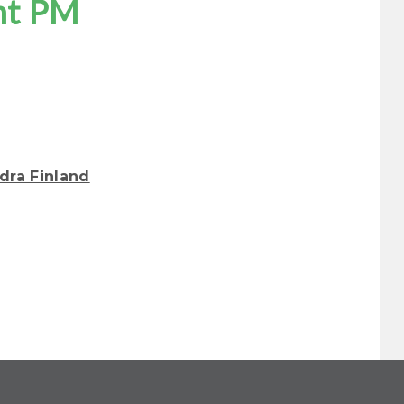
amt PM
ödra Finland