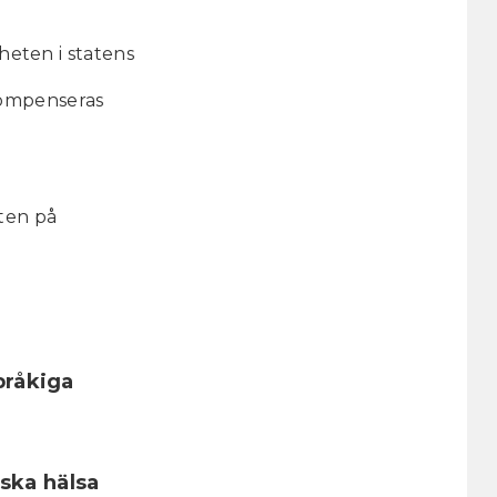
eten i statens
 kompenseras
ten på
pråkiga
ska hälsa