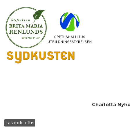
Charlotta Nyh
Läsande eftis