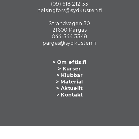
(09) 618 212 33
helsingfors@sydkusten.fi
Strandvägen 30
21600 Pargas
044-544 3348
pargas@sydkusten.fi
> Om eftis.fi
> Kurser
> Klubbar
> Material
> Aktuellt
> Kontakt