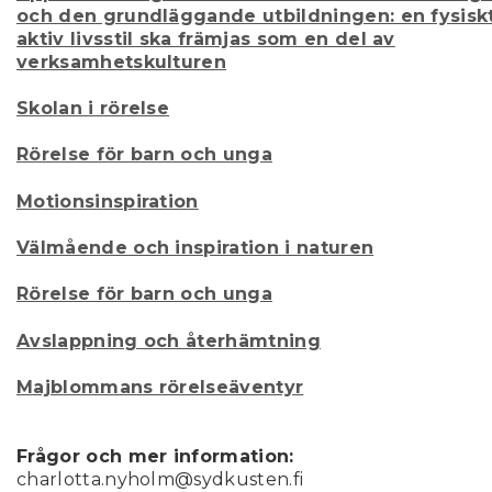
och den grundläggande utbildningen: en fysisk
aktiv livsstil ska främjas som en del av
verksamhetskulturen
Skolan i rörelse
Rörelse för barn och unga
Motionsinspiration
Välmående och inspiration i naturen
Rörelse för barn och unga
Avslappning och återhämtning
Majblommans rörelseäventyr
Frågor och mer information:
charlotta.nyholm@sydkusten.fi