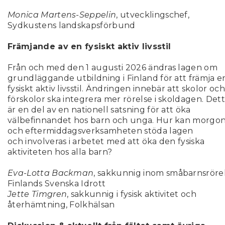
Monica Martens-Seppelin
, utvecklingschef,
Sydkustens landskapsförbund
Främjande av en fysiskt aktiv livsstil
Från och med den 1 augusti 2026 ändras lagen om
grundläggande utbildning i Finland för att främja e
fysiskt aktiv livsstil. Ändringen innebär att skolor och
förskolor ska integrera mer rörelse i skoldagen. Det
är en del av en nationell satsning för att öka
välbefinnandet hos barn och unga. Hur kan morgon
och eftermiddagsverksamheten stöda lagen
och involveras i arbetet med att öka den fysiska
aktiviteten hos alla barn?
Eva-Lotta Backman
, sakkunnig inom småbarnsrörel
Finlands Svenska Idrott
Jette Timgren
, sakkunnig i fysisk aktivitet och
återhämtning, Folkhälsan