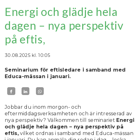
Energi och glädje hela
dagen – nya perspektiv
på eftis,
30.08.2025
kl. 10:05
Seminarium för eftisledare i samband med
Educa-mässan i januari.
Jobbar du inom morgon- och
eftermiddagsverksamheten och är intresserad av
nya perspektiv? Välkommen till seminariet
Energi
och glädje hela dagen – nya perspektiv på
eftis,
vilket ordnas i samband med Educa-mässan
i januari. Du kan anmäla dig redan i dag – locka