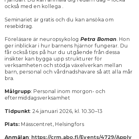
också med en kollega .
Seminariet är gratis och du kan ansöka om
resebidrag.
Föreläsare är neuropsykolog
Petra Boman
. Hon
ger inblickar i hur barnens hjärnor fungerar. Du
får också tips på hur du utgående från dessa
insikter kan bygga upp strukturer för
verksamheten och stödja växelverkan mellan
barn, personal och vårdnadshavare så att alla mår
bra.
Målgrupp
: Personal inom morgon- och
eftermiddagsverksamhet
Tidpunkt
: 24 januari 2026, kl. 10.30–13
Plats:
Mässcentret, Helsingfors
Anmälan
:
https://crm.abo.fi/Events/4729/Apply