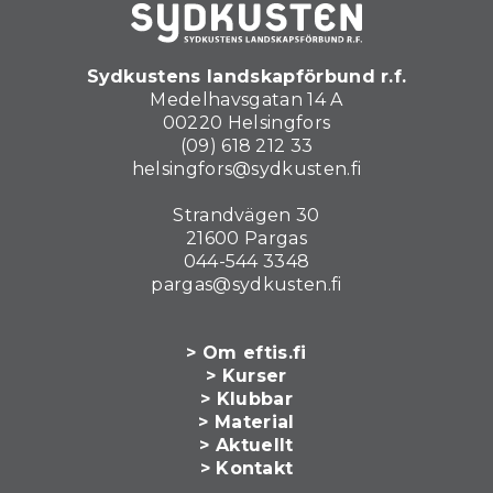
Sydkustens landskapförbund r.f.
Medelhavsgatan 14 A
00220 Helsingfors
(09) 618 212 33
helsingfors@sydkusten.fi
Strandvägen 30
21600 Pargas
044-544 3348
pargas@sydkusten.fi
> Om eftis.fi
> Kurser
> Klubbar
> Material
> Aktuellt
> Kontakt