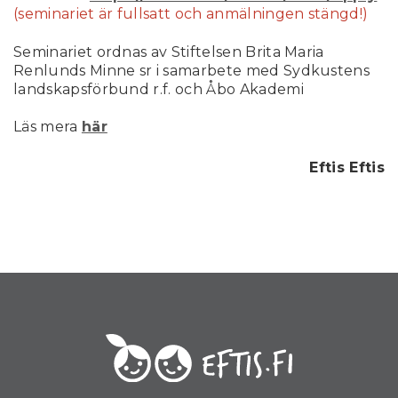
(seminariet är fullsatt och anmälningen stängd!)
Seminariet ordnas av Stiftelsen Brita Maria
Renlunds Minne sr i samarbete med Sydkustens
landskapsförbund r.f. och Åbo Akademi
Läs mera
här
Eftis Eftis